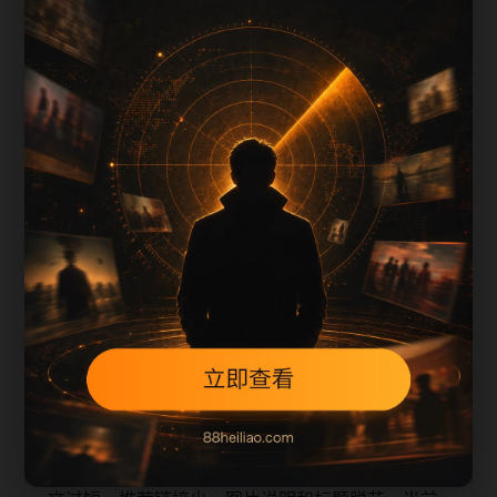
上一篇
下一篇
每日更新节奏
免费高清视频主题线索汇总围绕zyht补充搜索场
景、栏目入口、图片说明和站内推荐。采集和生成
内容时采用少量、持续、错峰的方式，不同站点使
用不同标题角度，降低站群内容高度重复的风险。
本页不是单独堆叠关键词，而是把主题摘要、阅读
顺序、相关问题和继续浏览入口放在同一页面，帮
助移动端用户减少反复搜索，也让栏目页、内容页
和 sitemap 之间形成稳定的抓取路径。
从 SEO 角度看，旧站内容页最容易出现的问题是正