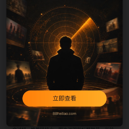
上一篇
下一篇
每日更新节奏
娱乐看点阅读入口整理围绕rmhj补充搜索场景、栏
目入口、图片说明和站内推荐。采集和生成内容时
采用少量、持续、错峰的方式，不同站点使用不同
标题角度，降低站群内容高度重复的风险。
本页不是单独堆叠关键词，而是把主题摘要、阅读
顺序、相关问题和继续浏览入口放在同一页面，帮
助移动端用户减少反复搜索，也让栏目页、内容页
和 sitemap 之间形成稳定的抓取路径。
从 SEO 角度看，旧站内容页最容易出现的问题是正