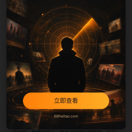
上一篇
下一篇
每日更新节奏
免费高清视频主题线索汇总围绕nrtj补充搜索场景、
栏目入口、图片说明和站内推荐。采集和生成内容
时采用少量、持续、错峰的方式，不同站点使用不
同标题角度，降低站群内容高度重复的风险。
本页不是单独堆叠关键词，而是把主题摘要、阅读
顺序、相关问题和继续浏览入口放在同一页面，帮
助移动端用户减少反复搜索，也让栏目页、内容页
和 sitemap 之间形成稳定的抓取路径。
从 SEO 角度看，旧站内容页最容易出现的问题是正